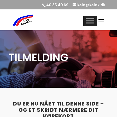
40 35 40 69
keld@keldk.dk
TILMELDING
DU ER NU NÅET TIL DENNE SIDE –
OG ET SKRIDT NÆRMERE DIT
KØREKORT